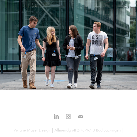
Viviane Mayer Design | Allmendgrütt 2-4, 79713 Bad Säckingen |